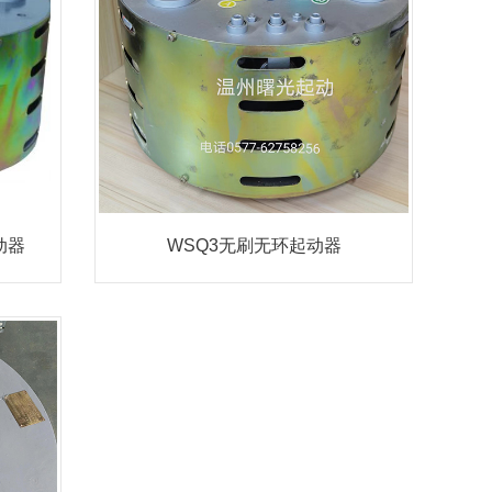
动器
WSQ3无刷无环起动器