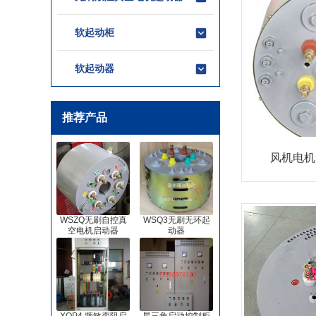
软起动柜
软起动器
推荐产品
风机电机
WSZQ无刷自控真
WSQ3无刷无环起
空电机启动器
动器