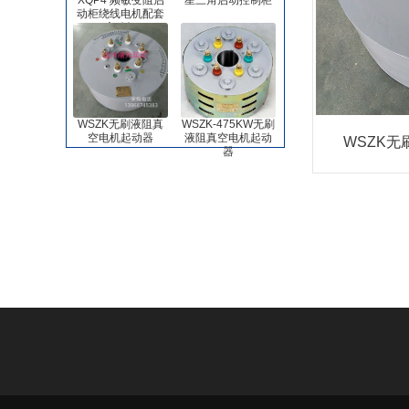
XQP4 频敏变阻启
星三角启动控制柜
动柜绕线电机配套
启动柜
WSZK无刷液阻真
WSZK-475KW无刷
空电机起动器
液阻真空电机起动
WSZK
器