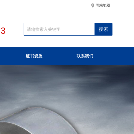
网站地图
73
证书资质
联系我们