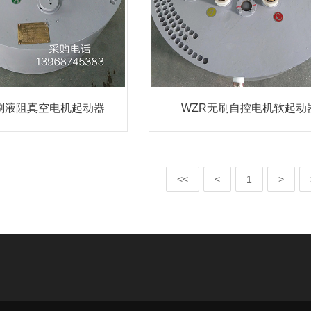
无刷液阻真空电机起动器
WZR无刷自控电机软起动
<<
<
1
>